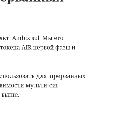
ракт:
Ambix.sol
. Мы его
токена AIR первой фазы и
использовать для прерванных
звимости мульти-сиг
и выше.
о куба ambix.sol для прерванных ICO