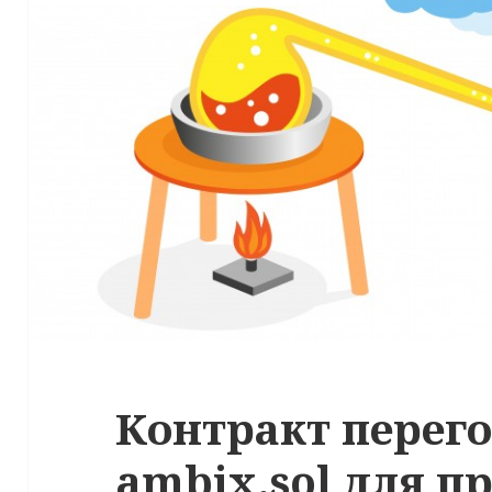
Контракт перего
ambix.sol для 