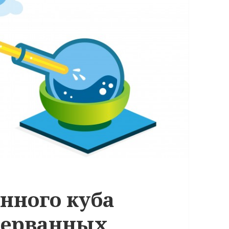
нного куба
прерванных