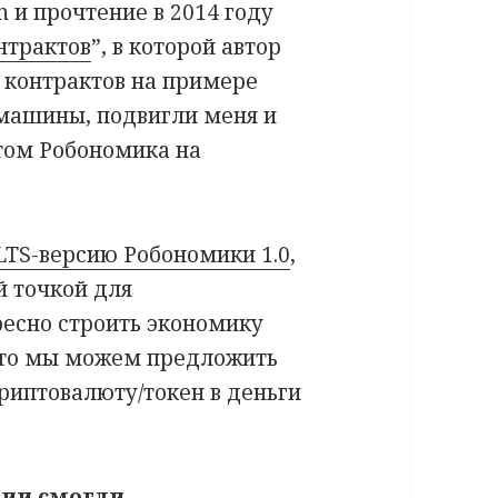
n и прочтение в 2014 году
нтрактов
”, в которой автор
 контрактов на примере
машины, подвигли меня и
том Робономика на
LTS-версию Робономики 1.0
,
й точкой для
ресно строить экономику
 что мы можем предложить
криптовалюту/токен в деньги
ции смогли