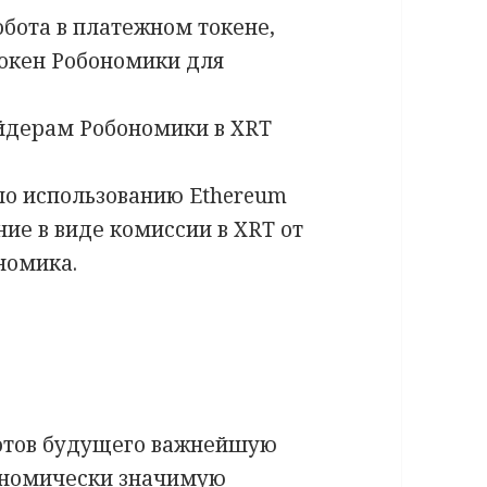
обота в платежном токене,
токен Робономики для
йдерам Робономики в XRT
по использованию Ethereum
ие в виде комиссии в XRT от
номика.
отов будущего важнейшую
ономически значимую