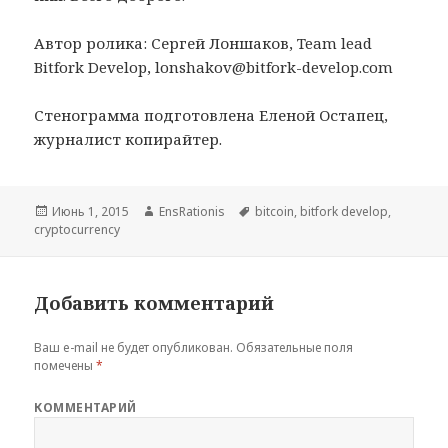
Автор ролика: Сергей Лоншаков, Team lead
Bitfork Develop, lonshakov@bitfork-develop.com
Стенограмма подготовлена Еленой Остапец,
журналист копирайтер.
Опубликовано
Июнь 1, 2015
Автор
EnsRationis
Метки
bitcoin
,
bitfork develop
,
cryptocurrency
Добавить комментарий
Ваш e-mail не будет опубликован.
Обязательные поля
помечены
*
КОММЕНТАРИЙ